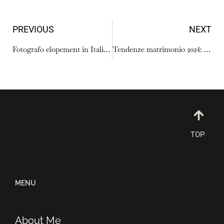
PREVIOUS
NEXT
Fotografo elopement in Italia: una nuova tendenza wedding
Tendenze matrimonio 2024: cosa sceglieranno gli sposi?
TOP
MENU
About Me